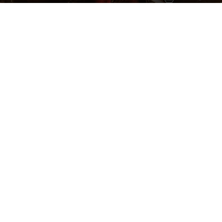
Par
Denny
-
12 décembre 2020
1399
0