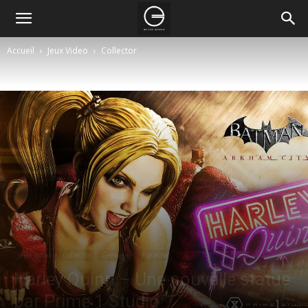
Accueil
Jeux Video
Collector
Jeux Video
Collector
Geekerie
Figurine
Harley Quinn – Une nouvelle statue
par Prime 1 Studio