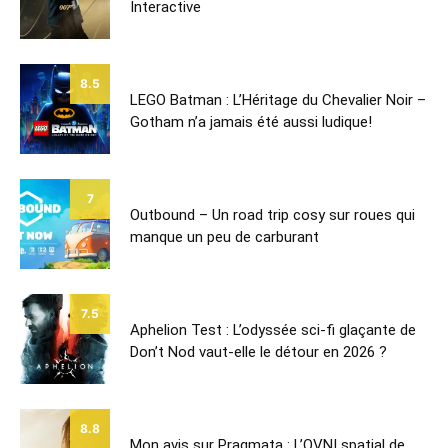
Interactive
8.5
LEGO Batman : L’Héritage du Chevalier Noir –
Gotham n’a jamais été aussi ludique!
7
Outbound – Un road trip cosy sur roues qui
manque un peu de carburant
7.5
Aphelion Test : L’odyssée sci-fi glaçante de
Don’t Nod vaut-elle le détour en 2026 ?
8.8
Mon avis sur Pragmata : L’OVNI spatial de