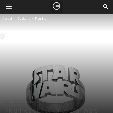
Accueil
Geekerie
Figurine
Geekerie
Figurine
Geek
Figurines et Geekeries Star Wars