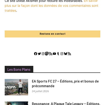
Ce site utilise Akismet pour réduire les indésirables.
En savoir
plus sur la façon dont les données de vos commentaires sont
traitées
.
Restons en contact
Facebook
Twitter
Instagram
Mastodon
Flux RSS
YouTube
Tumblr
Instagram
Bluesky
GestGame
Les Bons Plans
EA Sports FC 27 – Éditions, prix et bonus de
précommande
24 juillet 2026
Resonance: A Plague Tale Legacy – Éditions,