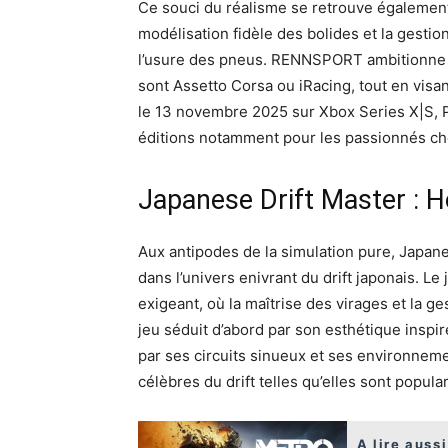
Ce souci du réalisme se retrouve également
modélisation fidèle des bolides et la gesti
l’usure des pneus. RENNSPORT ambitionne ai
sont Assetto Corsa ou iRacing, tout en visan
le 13 novembre 2025 sur Xbox Series X|S, Pl
éditions notamment pour les passionnés ch
Japanese Drift Master : H
Aux antipodes de la simulation pure, Japane
dans l’univers enivrant du drift japonais. L
exigeant, où la maîtrise des virages et la g
jeu séduit d’abord par son esthétique inspi
par ses circuits sinueux et ses environnem
célèbres du drift telles qu’elles sont popula
A lire aussi