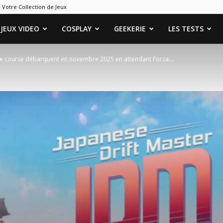
 Votre Collection de Jeux
ames
JEUX VIDEO
COSPLAY
GEEKERIE
LES TESTS
de course débarquent en novembre 2025 en attendant Forza...
eeks