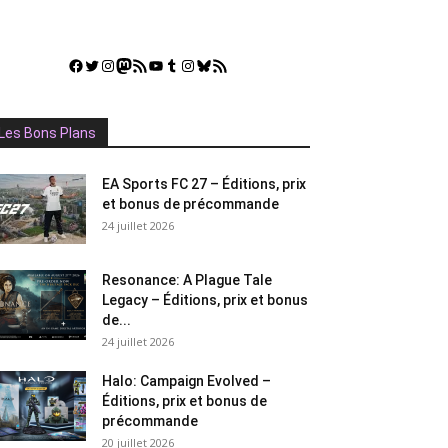
Facebook
Twitter
Instagram
Mastodon
Flux RSS
YouTube
Tumblr
Instagram
Bluesky
GestGame
Les Bons Plans
EA Sports FC 27 – Éditions, prix
et bonus de précommande
24 juillet 2026
Resonance: A Plague Tale
Legacy – Éditions, prix et bonus
de...
24 juillet 2026
Halo: Campaign Evolved –
Éditions, prix et bonus de
précommande
20 juillet 2026