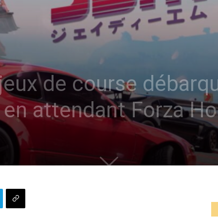
jeux de course débarq
en attendant Forza Ho