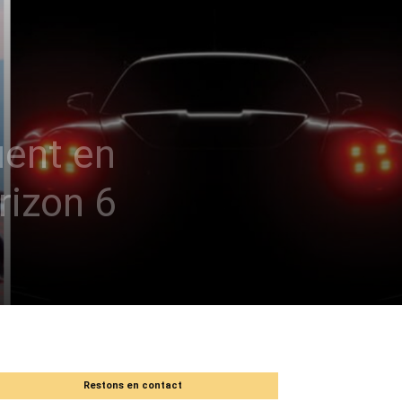
uent en
rizon 6
Restons en contact