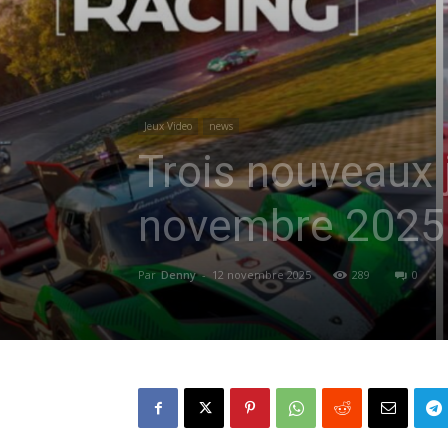
Jeux Video
news
Trois nouveaux 
novembre 2025 
Par
Denny
-
12 novembre 2025
289
0