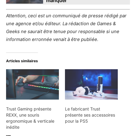
manquer
Attention, ceci est un communiqué de presse rédigé par
une agence et/ou éditeur. La rédaction de Games &
Geeks ne saurait être tenue pour responsable si une
information erronnée venait à être publiée.
Articles similaires
Trust Gaming présente
Le fabricant Trust
REXX, une souris
présente ses accessoires
ergonomique & verticale
pour la PS5
inédite