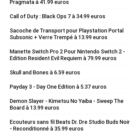
Pragmata à 41.99 euros
Call of Duty : Black Ops 7 à 34.99 euros
Sacoche de Transport pour Playstation Portal
Subsonic + Verre Trempé à 13.99 euros
Manette Switch Pro 2 Pour Nintendo Switch 2 -
Edition Resident Evil Requiem à 79.99 euros
Skull and Bones à 6.59 euros
Payday 3 - Day One Edition à 5.37 euros
Demon Slayer - Kimetsu No Yaiba - Sweep The
Board à 13.99 euros
Ecouteurs sans fil Beats Dr. Dre Studio Buds Noir
- Reconditionné à 35.99 euros