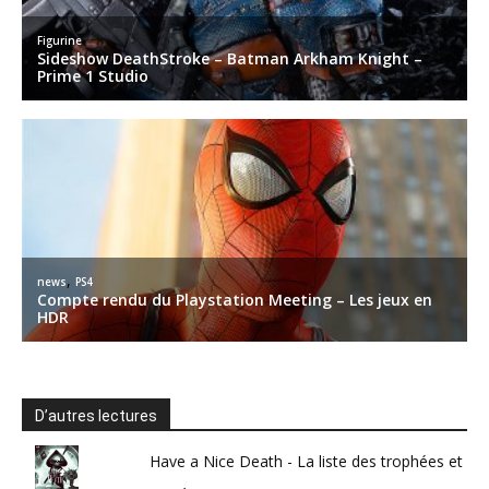
D’autres lectures
Have a Nice Death - La liste des trophées et