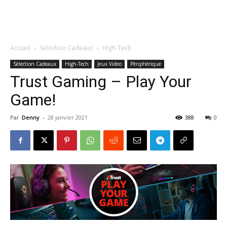
Accueil
Sélection Cadeaux
High-Tech
Sélection Cadeaux
High-Tech
Jeux Video
Périphérique
Trust Gaming – Play Your
Game!
Par
Denny
-
28 janvier 2021
388
0