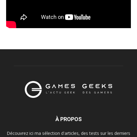
À PROPOS
Découvrez ici ma sélection d'articles, des tests sur les derniers