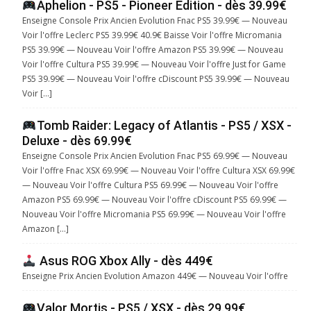
Aphelion - PS5 - Pioneer Edition - dès 39.99€
Enseigne Console Prix Ancien Evolution Fnac PS5 39.99€ — Nouveau
Voir l'offre Leclerc PS5 39.99€ 40.9€ Baisse Voir l'offre Micromania
PS5 39.99€ — Nouveau Voir l'offre Amazon PS5 39.99€ — Nouveau
Voir l'offre Cultura PS5 39.99€ — Nouveau Voir l'offre Just for Game
PS5 39.99€ — Nouveau Voir l'offre cDiscount PS5 39.99€ — Nouveau
Voir […]
Tomb Raider: Legacy of Atlantis - PS5 / XSX -
Deluxe - dès 69.99€
Enseigne Console Prix Ancien Evolution Fnac PS5 69.99€ — Nouveau
Voir l'offre Fnac XSX 69.99€ — Nouveau Voir l'offre Cultura XSX 69.99€
— Nouveau Voir l'offre Cultura PS5 69.99€ — Nouveau Voir l'offre
Amazon PS5 69.99€ — Nouveau Voir l'offre cDiscount PS5 69.99€ —
Nouveau Voir l'offre Micromania PS5 69.99€ — Nouveau Voir l'offre
Amazon […]
Asus ROG Xbox Ally - dès 449€
Enseigne Prix Ancien Evolution Amazon 449€ — Nouveau Voir l'offre
Valor Mortis - PS5 / XSX - dès 29.99€