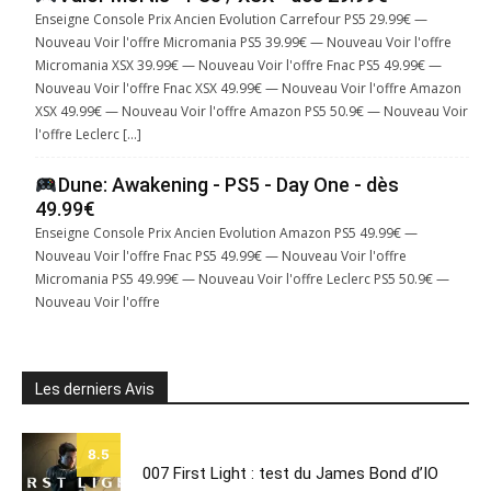
Enseigne Console Prix Ancien Evolution Carrefour PS5 29.99€ —
Nouveau Voir l'offre Micromania PS5 39.99€ — Nouveau Voir l'offre
Micromania XSX 39.99€ — Nouveau Voir l'offre Fnac PS5 49.99€ —
Nouveau Voir l'offre Fnac XSX 49.99€ — Nouveau Voir l'offre Amazon
XSX 49.99€ — Nouveau Voir l'offre Amazon PS5 50.9€ — Nouveau Voir
l'offre Leclerc […]
Dune: Awakening - PS5 - Day One - dès
49.99€
Enseigne Console Prix Ancien Evolution Amazon PS5 49.99€ —
Nouveau Voir l'offre Fnac PS5 49.99€ — Nouveau Voir l'offre
Micromania PS5 49.99€ — Nouveau Voir l'offre Leclerc PS5 50.9€ —
Nouveau Voir l'offre
Les derniers Avis
8.5
007 First Light : test du James Bond d’IO