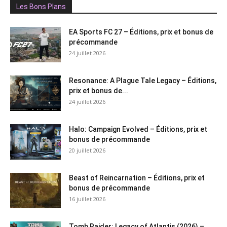
Les Bons Plans
EA Sports FC 27 – Éditions, prix et bonus de
précommande
24 juillet 2026
Resonance: A Plague Tale Legacy – Éditions,
prix et bonus de...
24 juillet 2026
Halo: Campaign Evolved – Éditions, prix et
bonus de précommande
20 juillet 2026
Beast of Reincarnation – Éditions, prix et
bonus de précommande
16 juillet 2026
Tomb Raider: Legacy of Atlantis (2026) –