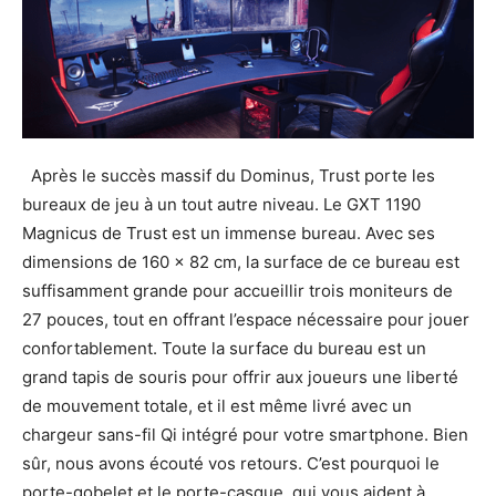
Après le succès massif du Dominus, Trust porte les
bureaux de jeu à un tout autre niveau. Le GXT 1190
Magnicus de Trust est un immense bureau. Avec ses
dimensions de 160 x 82 cm, la surface de ce bureau est
suffisamment grande pour accueillir trois moniteurs de
27 pouces, tout en offrant l’espace nécessaire pour jouer
confortablement. Toute la surface du bureau est un
grand tapis de souris pour offrir aux joueurs une liberté
de mouvement totale, et il est même livré avec un
chargeur sans-fil Qi intégré pour votre smartphone. Bien
sûr, nous avons écouté vos retours. C’est pourquoi le
porte-gobelet et le porte-casque, qui vous aident à