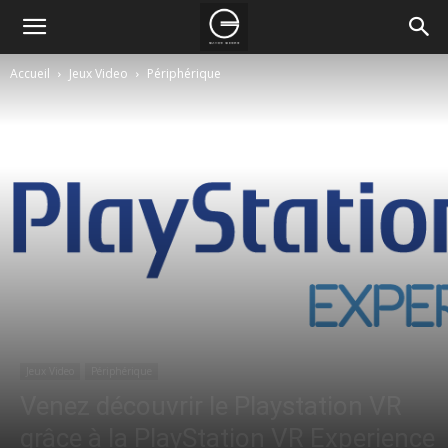
Accueil
Jeux Video
Périphérique
Jeux Video
Périphérique
Venez découvrir le Playstation VR
grâce à la PlayStation VR Experience