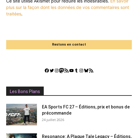
Ce site utilise Akismet pour réduire les indésirables.
En savoir
plus sur la façon dont les données de vos commentaires sont
traitées
.
Restons en contact
Facebook
Twitter
Instagram
Mastodon
Flux RSS
YouTube
Tumblr
Instagram
Bluesky
GestGame
Les Bons Plans
EA Sports FC 27 – Éditions, prix et bonus de
précommande
24 juillet 2026
Resonance: A Plague Tale Legacy – Éditions,