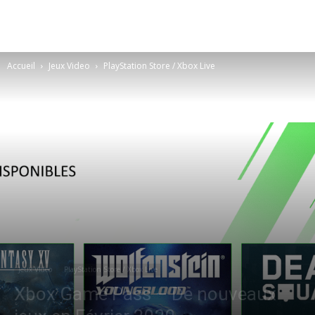
Accueil
Jeux Video
PlayStation Store / Xbox Live
Jeux Video
PlayStation Store / Xbox Live
Xbox Game Pass – De nouveaux