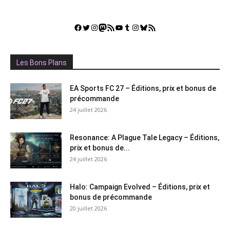
Facebook
Twitter
Instagram
Mastodon
Flux RSS
YouTube
Tumblr
Instagram
Bluesky
GestGame
Les Bons Plans
EA Sports FC 27 – Éditions, prix et bonus de
précommande
24 juillet 2026
Resonance: A Plague Tale Legacy – Éditions,
prix et bonus de...
24 juillet 2026
Halo: Campaign Evolved – Éditions, prix et
bonus de précommande
20 juillet 2026