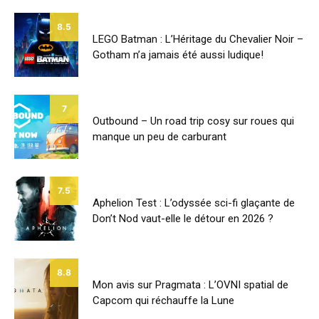
8.5
LEGO Batman : L’Héritage du Chevalier Noir –
Gotham n’a jamais été aussi ludique!
7
Outbound – Un road trip cosy sur roues qui
manque un peu de carburant
7.5
Aphelion Test : L’odyssée sci-fi glaçante de
Don’t Nod vaut-elle le détour en 2026 ?
8.8
Mon avis sur Pragmata : L’OVNI spatial de
Capcom qui réchauffe la Lune