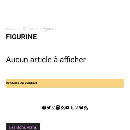
Accueil
Geekerie
Figurine
FIGURINE
Aucun article à afficher
Restons en contact
Facebook
Twitter
Instagram
Mastodon
Flux RSS
YouTube
Tumblr
Instagram
Bluesky
GestGame
Les Bons Plans