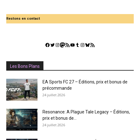
Restons en contact
Facebook
Twitter
Instagram
Mastodon
Flux RSS
YouTube
Tumblr
Instagram
Bluesky
GestGame
Les Bons Plans
EA Sports FC 27 – Éditions, prix et bonus de
précommande
24 juillet 2026
Resonance: A Plague Tale Legacy – Éditions,
prix et bonus de...
24 juillet 2026