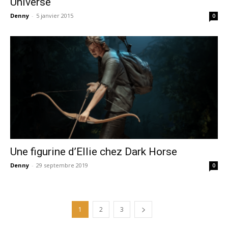
Universe
Denny
-
5 janvier 2015
0
Une figurine d’Ellie chez Dark Horse
Denny
-
29 septembre 2019
0
1
2
3