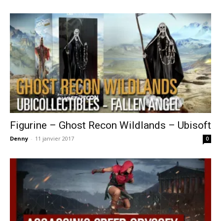
Figurine – Ghost Recon Wildlands – Ubisoft
Denny
-
11 janvier 2017
0