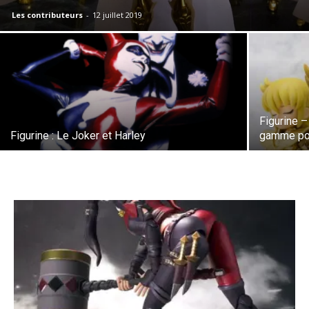
Les contributeurs
-
12 juillet 2019
Figurine 
Figurine : Le Joker et Harley
gamme pou