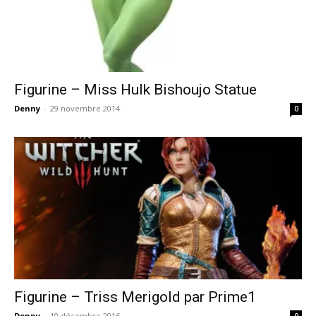
Figurine – Miss Hulk Bishoujo Statue
Denny
-
29 novembre 2014
0
Figurine – Triss Merigold par Prime1
Denny
-
10 décembre 2016
0