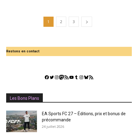
1
2
3
Restons en contact
Facebook
Twitter
Instagram
Mastodon
Flux RSS
YouTube
Tumblr
Instagram
Bluesky
GestGame
Les Bons Plans
EA Sports FC 27 – Éditions, prix et bonus de
précommande
24 juillet 2026