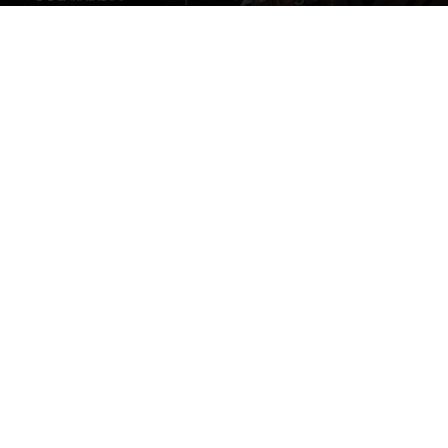
Par
Denny
-
4 avril 2025
1392
0