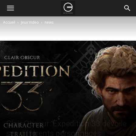
Accueil
Jeux Video
news
Jeux Video
news
Clair Obscur: Expedition 33 dévoile
ses différents personnages