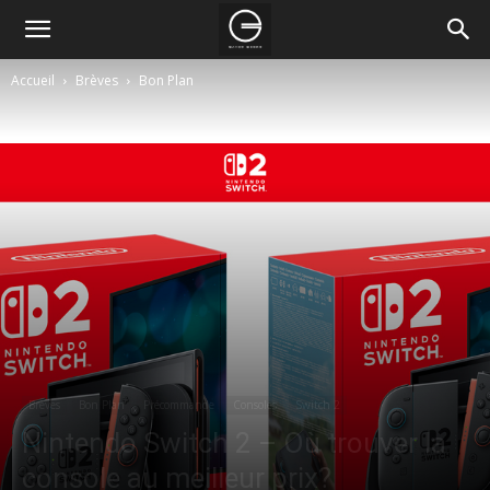
Accueil
Brèves
Bon Plan
Brèves
Bon Plan
Précommande
Consoles
Switch 2
Nintendo Switch 2 – Où trouver la
console au meilleur prix?