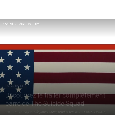
Accueil
Série - TV - Film
Série - TV - Film
Découvrez le trailer complétement
barré de The Suicide Squad
THE SUICIDE SQUAD de James Gunn, produit par Warner Bros. Pictures,