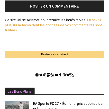
Ce site utilise Akismet pour réduire les indésirables.
En savoir
plus sur la façon dont les données de vos commentaires sont
traitées
.
Restons en contact
Facebook
Twitter
Instagram
Mastodon
Flux RSS
YouTube
Tumblr
Instagram
Bluesky
GestGame
Les Bons Plans
EA Sports FC 27 – Éditions, prix et bonus de
précommande