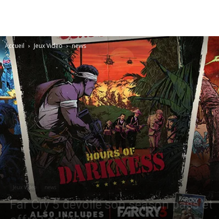
Accueil
Jeux Video
news
Jeux Video
news
Far Cry 5 dévoile son season pass et