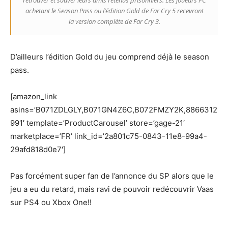
retrouver et sauver leurs amis retenus prisonniers. Les joueurs PC
achetant le Season Pass ou l’édition Gold de Far Cry 5 recevront
la version complète de Far Cry 3.
D’ailleurs l’édition Gold du jeu comprend déjà le season
pass.
[amazon_link
asins=’B071ZDLGLY,B071GN4Z6C,B072FMZY2K,8866312
991′ template=’ProductCarousel’ store=’gage-21′
marketplace=’FR’ link_id=’2a801c75-0843-11e8-99a4-
29afd818d0e7′]
Pas forcément super fan de l’annonce du SP alors que le
jeu a eu du retard, mais ravi de pouvoir redécouvrir Vaas
sur PS4 ou Xbox One!!