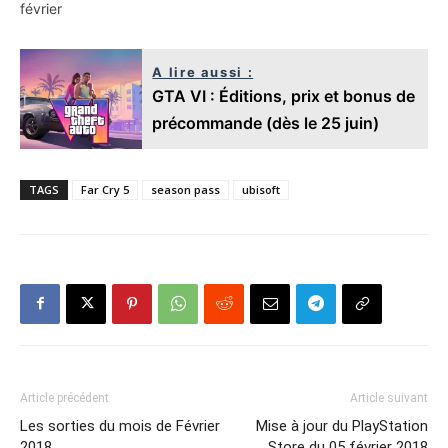
février
A lire aussi :
GTA VI : Éditions, prix et bonus de
précommande (dès le 25 juin)
TAGS
Far Cry 5
season pass
ubisoft
Article précédent
Article suivant
Les sorties du mois de Février
Mise à jour du PlayStation
2018
Store du 05 février 2018