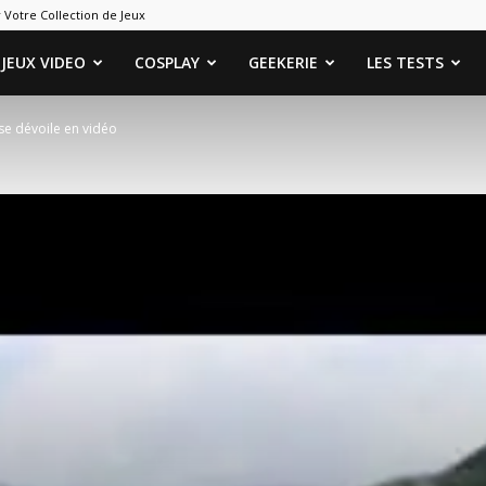
 Votre Collection de Jeux
ames
JEUX VIDEO
COSPLAY
GEEKERIE
LES TESTS
 se dévoile en vidéo
eeks