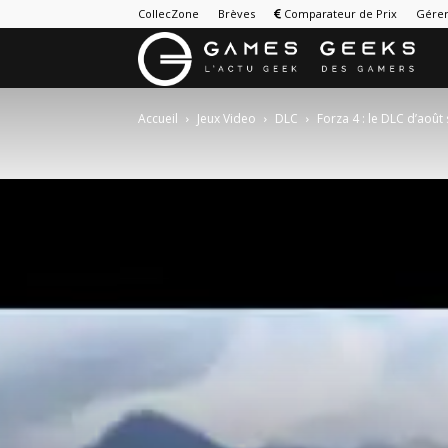
CollecZone
Brèves
Comparateur de Prix
Gérer
G
&
Accueil
Jeux Video
DLC
Forza 4 : le DLC d’août
G