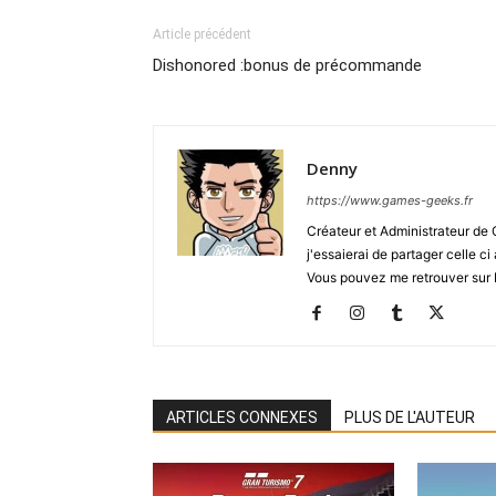
Article précédent
Dishonored :bonus de précommande
Denny
https://www.games-geeks.fr
Créateur et Administrateur de
j'essaierai de partager celle c
Vous pouvez me retrouver sur 
ARTICLES CONNEXES
PLUS DE L'AUTEUR