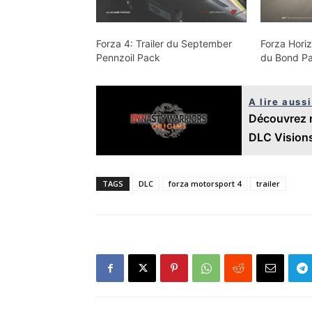
Forza 4: Trailer du September
Forza Horiz
Pennzoil Pack
du Bond Pa
A lire aussi
Découvrez m
DLC Visions
TAGS
DLC
forza motorsport 4
trailer