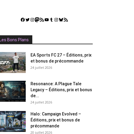
Facebook
Twitter
Instagram
Mastodon
Flux RSS
YouTube
Tumblr
Instagram
Bluesky
GestGame
Les Bons Plans
EA Sports FC 27 – Éditions, prix
et bonus de précommande
24 juillet 2026
Resonance: A Plague Tale
Legacy – Éditions, prix et bonus
de...
24 juillet 2026
Halo: Campaign Evolved –
Éditions, prix et bonus de
précommande
20 juillet 2026