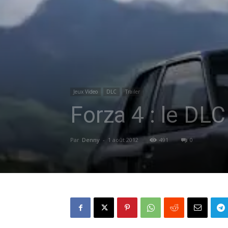
Jeux Video
DLC
Trailer
Forza 4 : le DLC
Par
Denny
-
1 août 2012
491
0