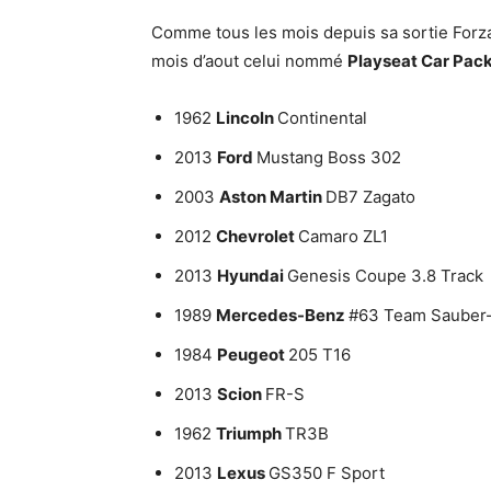
Comme tous les mois depuis sa sortie Forza
mois d’aout celui nommé
Playseat Car Pac
1962
Lincoln
Continental
2013
Ford
Mustang Boss 302
2003
Aston Martin
DB7 Zagato
2012
Chevrolet
Camaro ZL1
2013
Hyundai
Genesis Coupe 3.8 Track
1989
Mercedes-Benz
#63 Team Sauber
1984
Peugeot
205 T16
2013
Scion
FR-S
1962
Triumph
TR3B
2013
Lexus
GS350 F Sport