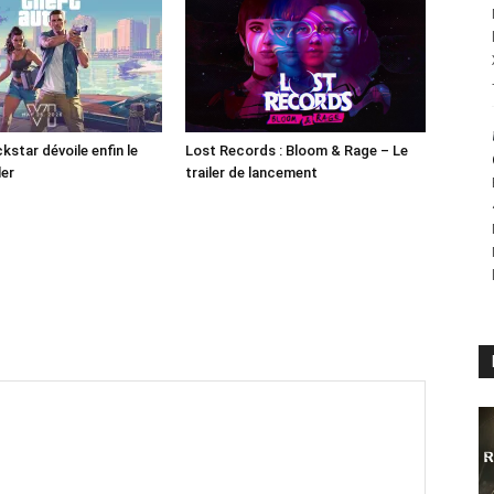
kstar dévoile enfin le
Lost Records : Bloom & Rage – Le
ler
trailer de lancement