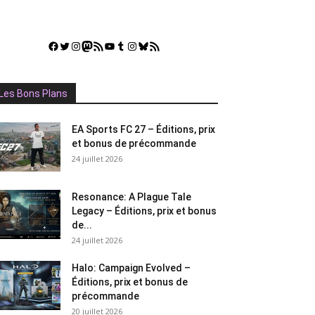
Facebook
Twitter
Instagram
Mastodon
Flux RSS
YouTube
Tumblr
Instagram
Bluesky
GestGame
Les Bons Plans
EA Sports FC 27 – Éditions, prix
et bonus de précommande
24 juillet 2026
Resonance: A Plague Tale
Legacy – Éditions, prix et bonus
de...
24 juillet 2026
Halo: Campaign Evolved –
Éditions, prix et bonus de
précommande
20 juillet 2026