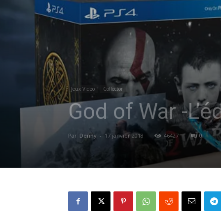
Jeux Video
Collector
God of War -L’é
Par
Denny
-
17 janvier 2018
46427
0