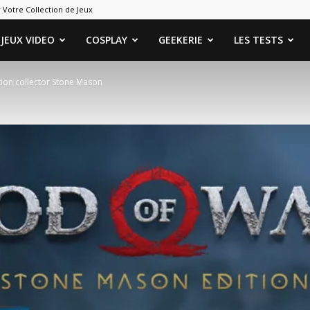
 Votre Collection de Jeux
ames
JEUX VIDEO
COSPLAY
GEEKERIE
LES TESTS
tion collector Stone Mason
eeks