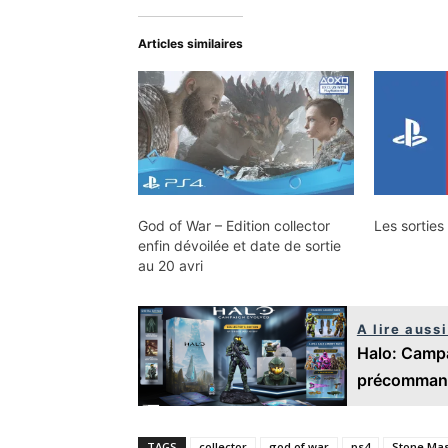
Articles similaires
God of War – Edition collector
Les sorties
enfin dévoilée et date de sortie
au 20 avri
A lire aussi
Halo: Campa
précomman
TAGS
collector
god of war
ps4
Stone Ma