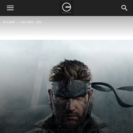
Accueil
Les avis - Jeu
Les avis - Jeu
Metal Gear Solid Δ : Snake Eater –
Découvrez mon avis du jeu sur PS5 !