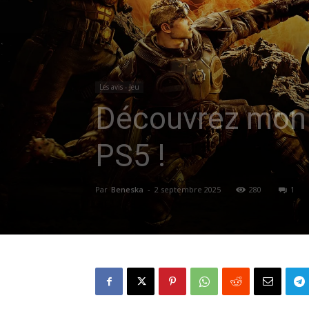
Les avis - Jeu
Découvrez mon a
PS5 !
Par
Beneska
-
2 septembre 2025
280
1