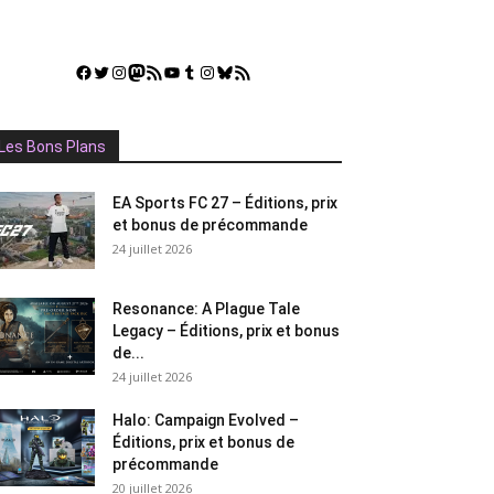
Facebook
Twitter
Instagram
Mastodon
Flux RSS
YouTube
Tumblr
Instagram
Bluesky
GestGame
Les Bons Plans
EA Sports FC 27 – Éditions, prix
et bonus de précommande
24 juillet 2026
Resonance: A Plague Tale
Legacy – Éditions, prix et bonus
de...
24 juillet 2026
Halo: Campaign Evolved –
Éditions, prix et bonus de
précommande
20 juillet 2026