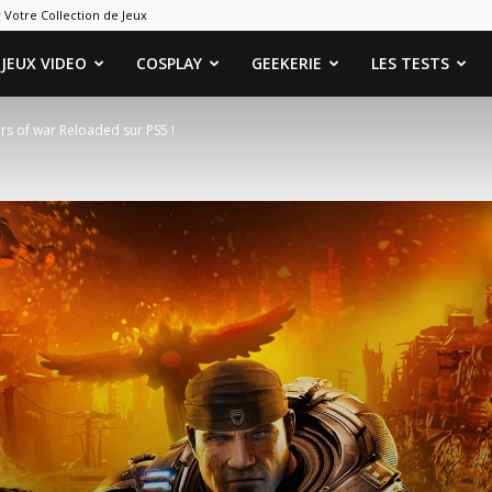
 Votre Collection de Jeux
ames
JEUX VIDEO
COSPLAY
GEEKERIE
LES TESTS
s of war Reloaded sur PS5 !
eeks