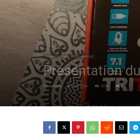
Unboxing - Test
Test - Matériel
Présentation du
Par
Denny
-
28 mars 2020
1034
0