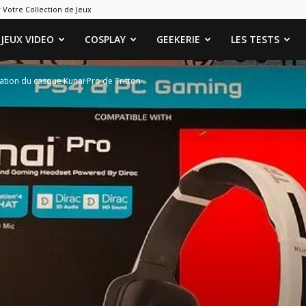
 Votre Collection de Jeux
ames
JEUX VIDEO
COSPLAY
GEEKERIE
LES TESTS
ation du casque Kunaï Pro de Tritton
eeks