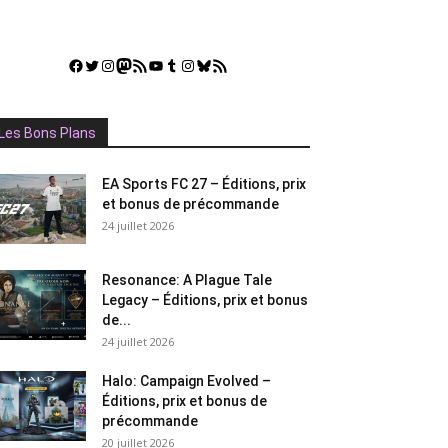
Facebook
Twitter
Instagram
Mastodon
Flux RSS
YouTube
Tumblr
Instagram
Bluesky
GestGame
Les Bons Plans
EA Sports FC 27 – Éditions, prix
et bonus de précommande
24 juillet 2026
Resonance: A Plague Tale
Legacy – Éditions, prix et bonus
de...
24 juillet 2026
Halo: Campaign Evolved –
Éditions, prix et bonus de
précommande
20 juillet 2026