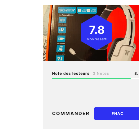
7.8
Mon ressenti
Note des lecteurs
3 Notes
8
COMMANDER
FNAC