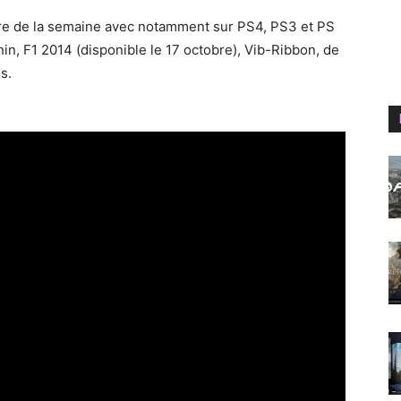
tore de la semaine avec notamment sur PS4, PS3 et PS
ithin, F1 2014 (disponible le 17 octobre), Vib-Ribbon, de
s.