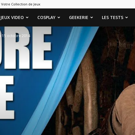
 Votre Collection de Jeux
ames
JEUX VIDEO
COSPLAY
GEEKERIE
LES TESTS
du 15 octobre 2014
eeks