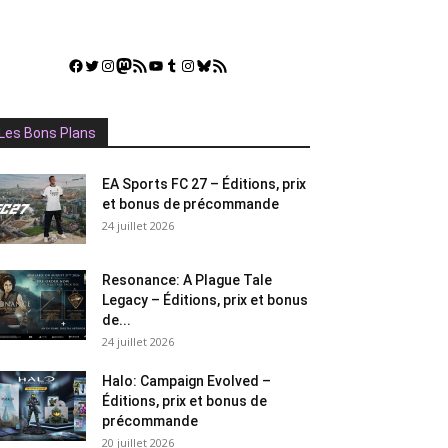
Facebook
Twitter
Instagram
Mastodon
Flux RSS
YouTube
Tumblr
Instagram
Bluesky
GestGame
Les Bons Plans
EA Sports FC 27 – Éditions, prix
et bonus de précommande
24 juillet 2026
Resonance: A Plague Tale
Legacy – Éditions, prix et bonus
de...
24 juillet 2026
Halo: Campaign Evolved –
Éditions, prix et bonus de
précommande
20 juillet 2026