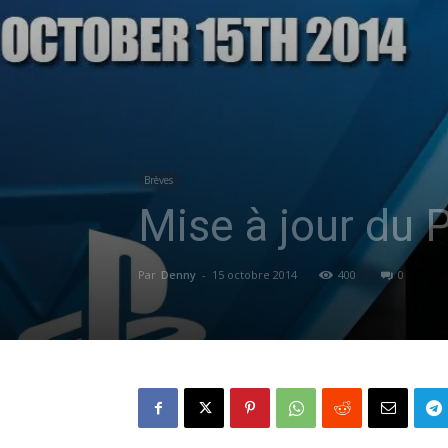
Brèves
Mise à jour du 
Par
Denny
-
15 octobre 2014
400
0