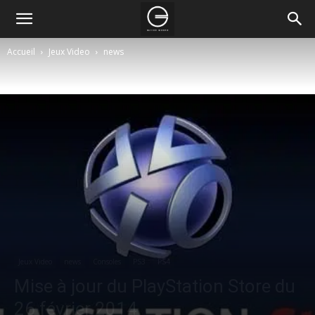
Accueil
Jeux Video
news
Jeux Video
news
Consoles
PS3
PS4
Mise à jour du PlayStation Store du
26 février 2014