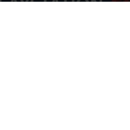
Par
Denny
-
26 février 2014
352
0