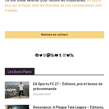
Ce site utilise Akismet pour réduire les indésirables.
En savoir
plus sur la façon dont les données de vos commentaires sont
traitées
.
Restons en contact
Facebook
Twitter
Instagram
Mastodon
Flux RSS
YouTube
Tumblr
Instagram
Bluesky
GestGame
Les Bons Plans
EA Sports FC 27 – Éditions, prix et bonus de
précommande
24 juillet 2026
Resonance: A Plague Tale Legacy – Éditions,