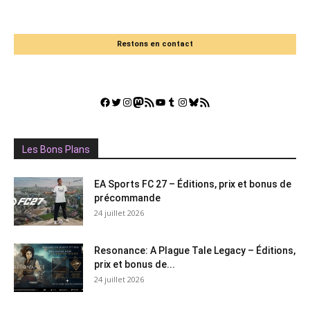
Restons en contact
Facebook
Twitter
Instagram
Mastodon
Flux RSS
YouTube
Tumblr
Instagram
Bluesky
GestGame
Les Bons Plans
EA Sports FC 27 – Éditions, prix et bonus de
précommande
24 juillet 2026
Resonance: A Plague Tale Legacy – Éditions,
prix et bonus de...
24 juillet 2026