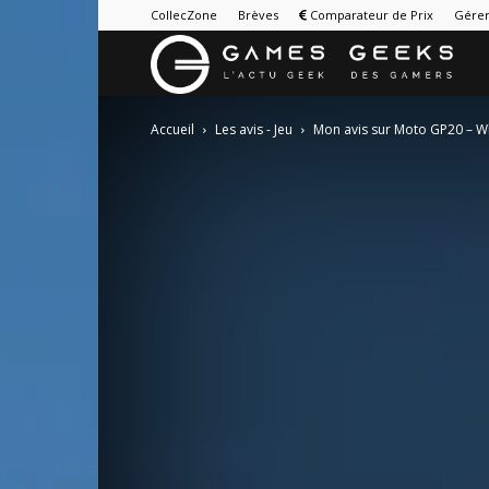
CollecZone
Brèves
Comparateur de Prix
Gérer
G
&
Accueil
Les avis - Jeu
Mon avis sur Moto GP20 – W
G