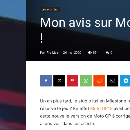
Les avis - Jeu
Mon avis sur M
!
Par
Flo Live
-
26 mai 2020
894
0
Un an plus tard, le studio italien Mileston
réserve le jeu ? En effet
Moto GP19
avait po
cette nouvelle version de Moto GP à corriger
allons voir dans cet article.