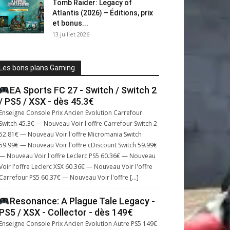
Tomb Raider: Legacy of
Atlantis (2026) – Éditions, prix
et bonus...
13 juillet 2026
Les bons plans Gaming
EA Sports FC 27 - Switch / Switch 2
/ PS5 / XSX - dès 45.3€
Enseigne Console Prix Ancien Evolution Carrefour
Switch 45.3€ — Nouveau Voir l'offre Carrefour Switch 2
52.81€ — Nouveau Voir l'offre Micromania Switch
59.99€ — Nouveau Voir l'offre cDiscount Switch 59.99€
— Nouveau Voir l'offre Leclerc PS5 60.36€ — Nouveau
Voir l'offre Leclerc XSX 60.36€ — Nouveau Voir l'offre
Carrefour PS5 60.37€ — Nouveau Voir l'offre […]
Resonance: A Plague Tale Legacy -
PS5 / XSX - Collector - dès 149€
Enseigne Console Prix Ancien Evolution Autre PS5 149€