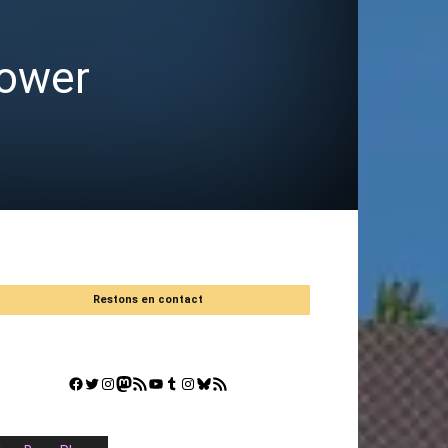
power
Restons en contact
Facebook
Twitter
Instagram
Mastodon
Flux RSS
YouTube
Tumblr
Instagram
Bluesky
GestGame