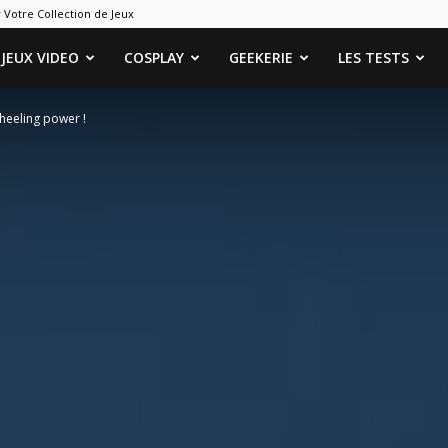
 Votre Collection de Jeux
ames
JEUX VIDEO
COSPLAY
GEEKERIE
LES TESTS
heeling power !
eeks