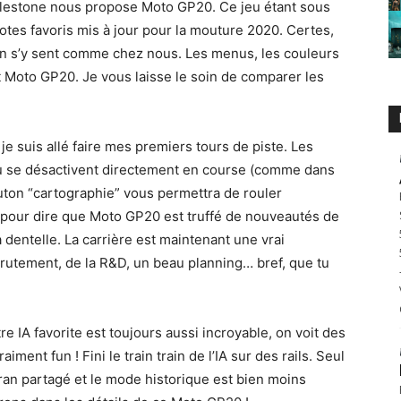
ilestone nous propose Moto GP20. Ce jeu étant sous
ilotes favoris mis à jour pour la mouture 2020. Certes,
n s’y sent comme chez nous. Les menus, les couleurs
nt Moto GP20. Je vous laisse le soin de comparer les
e suis allé faire mes premiers tours de piste. Les
 ou se désactivent directement en course (comme dans
uton “cartographie” vous permettra de rouler
a pour dire que Moto GP20 est truffé de nouveautés de
a dentelle. La carrière est maintenant une vrai
crutement, de la R&D, un beau planning… bref, que tu
tre IA favorite est toujours aussi incroyable, on voit des
iment fun ! Fini le train train de l’IA sur des rails. Seul
cran partagé et le mode historique est bien moins