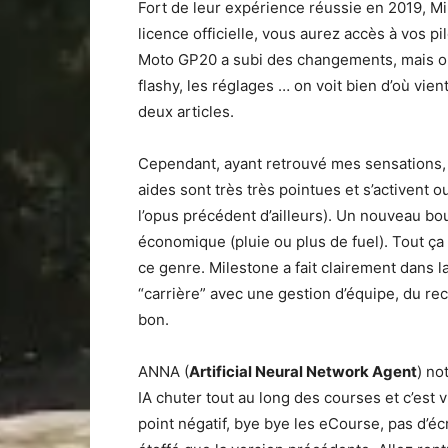
Fort de leur expérience réussie en 2019, M
licence officielle, vous aurez accès à vos p
Moto GP20 a subi des changements, mais o
flashy, les réglages … on voit bien d’où vie
deux articles.
Cependant, ayant retrouvé mes sensations, j
aides sont très très pointues et s’activent
l’opus précédent d’ailleurs). Un nouveau bo
économique (pluie ou plus de fuel). Tout ç
ce genre. Milestone a fait clairement dans l
“carrière” avec une gestion d’équipe, du re
bon.
ANNA (
Artificial Neural Network Agent
) no
IA chuter tout au long des courses et c’est vra
point négatif, bye bye les eCourse, pas d’é