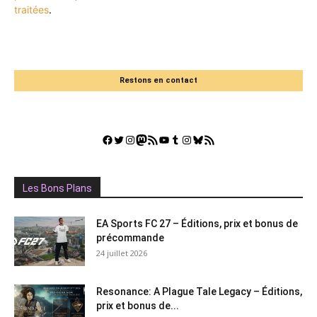
traitées
.
Restons en contact
Facebook
Twitter
Instagram
Mastodon
Flux RSS
YouTube
Tumblr
Instagram
Bluesky
GestGame
Les Bons Plans
EA Sports FC 27 – Éditions, prix et bonus de
précommande
24 juillet 2026
Resonance: A Plague Tale Legacy – Éditions,
prix et bonus de...