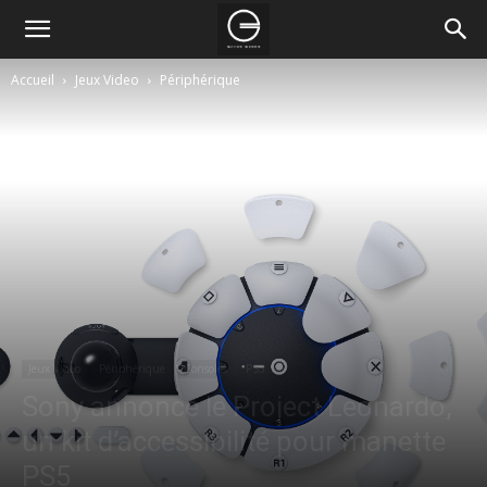
Accueil
Jeux Video
Périphérique
Jeux Video
Périphérique
Consoles
PS5
Sony annonce le Project Leonardo,
un kit d’accessibilité pour manette
PS5