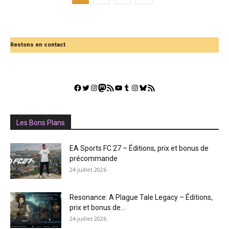
Restons en contact
Facebook
Twitter
Instagram
Mastodon
Flux RSS
YouTube
Tumblr
Instagram
Bluesky
GestGame
Les Bons Plans
EA Sports FC 27 – Éditions, prix et bonus de
précommande
24 juillet 2026
Resonance: A Plague Tale Legacy – Éditions,
prix et bonus de...
24 juillet 2026