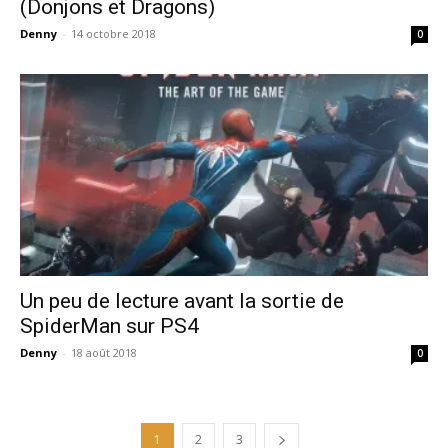
(Donjons et Dragons)
Denny
-
14 octobre 2018
0
Un peu de lecture avant la sortie de
SpiderMan sur PS4
Denny
-
18 août 2018
0
1
2
3