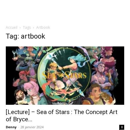
Accueil
Tags
Artbook
Tag: artbook
[Lecture] – Sea of Stars : The Concept Art
of Bryce...
Denny
-
28 janvier 2024
0