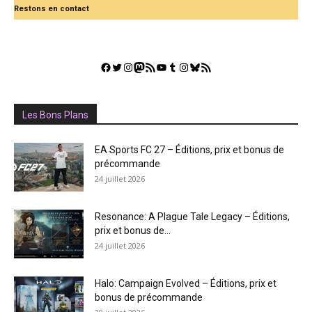
Restons en contact
Facebook
Twitter
Instagram
Mastodon
Flux RSS
YouTube
Tumblr
Instagram
Bluesky
GestGame
Les Bons Plans
EA Sports FC 27 – Éditions, prix et bonus de
précommande
24 juillet 2026
Resonance: A Plague Tale Legacy – Éditions,
prix et bonus de...
24 juillet 2026
Halo: Campaign Evolved – Éditions, prix et
bonus de précommande