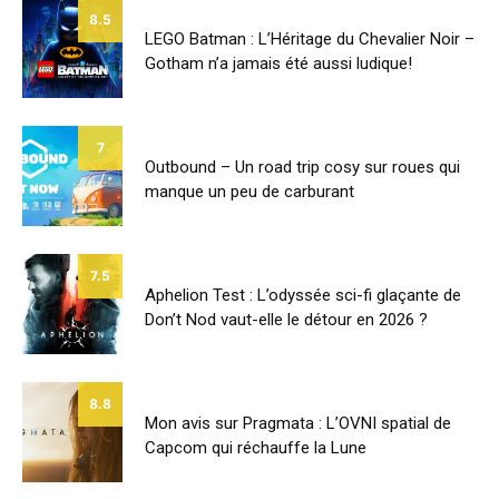
8.5
LEGO Batman : L’Héritage du Chevalier Noir –
Gotham n’a jamais été aussi ludique!
7
Outbound – Un road trip cosy sur roues qui
manque un peu de carburant
7.5
Aphelion Test : L’odyssée sci-fi glaçante de
Don’t Nod vaut-elle le détour en 2026 ?
8.8
Mon avis sur Pragmata : L’OVNI spatial de
Capcom qui réchauffe la Lune