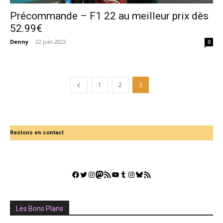
Précommande – F1 22 au meilleur prix dès
52.99€
Denny
-
22 juin 2022
0
1
2
3
Restons en contact
Facebook
Twitter
Instagram
Mastodon
Flux RSS
YouTube
Tumblr
Instagram
Bluesky
GestGame
Les Bons Plans