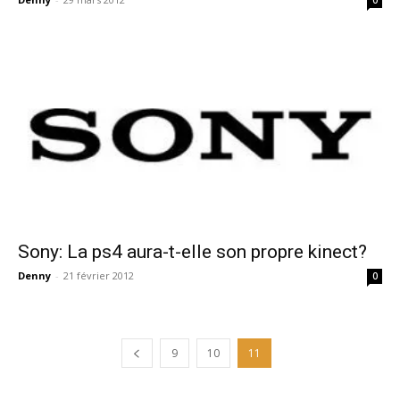
Sony: La ps4 aura-t-elle son propre kinect?
Denny
-
21 février 2012
0
9
10
11