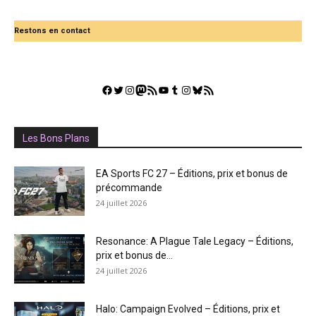
Restons en contact
Facebook
Twitter
Instagram
Mastodon
Flux RSS
YouTube
Tumblr
Instagram
Bluesky
GestGame
Les Bons Plans
EA Sports FC 27 – Éditions, prix et bonus de
précommande
24 juillet 2026
Resonance: A Plague Tale Legacy – Éditions,
prix et bonus de...
24 juillet 2026
Halo: Campaign Evolved – Éditions, prix et