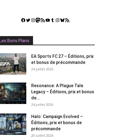
Facebook
Twitter
Instagram
Mastodon
Flux RSS
YouTube
Tumblr
Instagram
Bluesky
GestGame
Les Bons Plans
EA Sports FC 27 – Éditions, prix
et bonus de précommande
24 juillet 2026
Resonance: A Plague Tale
Legacy – Éditions, prix et bonus
de...
24 juillet 2026
Halo: Campaign Evolved –
Éditions, prix et bonus de
précommande
20 juillet 2026