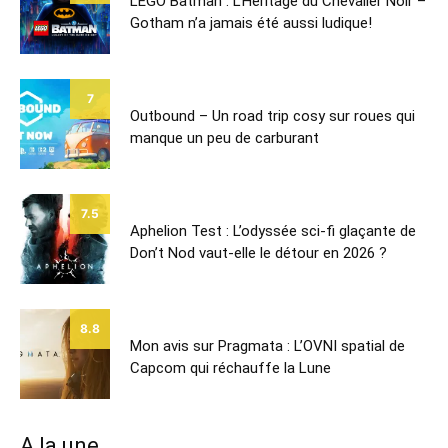
LEGO Batman : L’Héritage du Chevalier Noir –
Gotham n’a jamais été aussi ludique!
7
Outbound – Un road trip cosy sur roues qui
manque un peu de carburant
7.5
Aphelion Test : L’odyssée sci-fi glaçante de
Don’t Nod vaut-elle le détour en 2026 ?
8.8
Mon avis sur Pragmata : L’OVNI spatial de
Capcom qui réchauffe la Lune
A la une