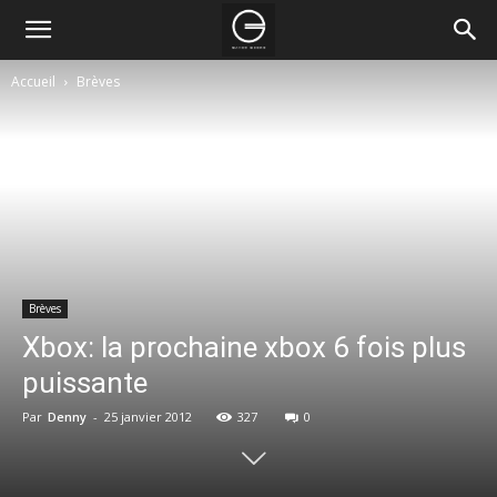
Accueil
Brèves
Brèves
Xbox: la prochaine xbox 6 fois plus
puissante
Par
Denny
-
25 janvier 2012
327
0