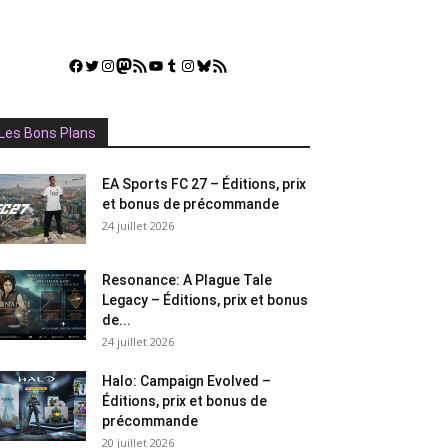
Facebook
Twitter
Instagram
Mastodon
Flux RSS
YouTube
Tumblr
Instagram
Bluesky
GestGame
Les Bons Plans
EA Sports FC 27 – Éditions, prix
et bonus de précommande
24 juillet 2026
Resonance: A Plague Tale
Legacy – Éditions, prix et bonus
de...
24 juillet 2026
Halo: Campaign Evolved –
Éditions, prix et bonus de
précommande
20 juillet 2026