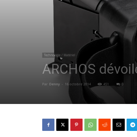
Technologie / Matériel
ARCHOS dévoile
Par
Denny
-
16 octobre 2014
451
0