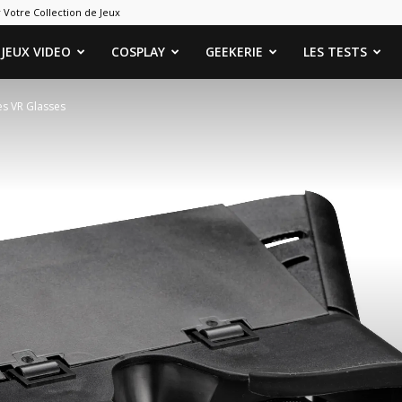
 Votre Collection de Jeux
ames
JEUX VIDEO
COSPLAY
GEEKERIE
LES TESTS
s VR Glasses
eeks