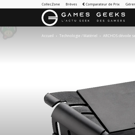
CollecZone
Brèves
Comparateur de Prix
Gérer
G
&
Accueil
Technologie / Matériel
ARCHOS dévoile se
G