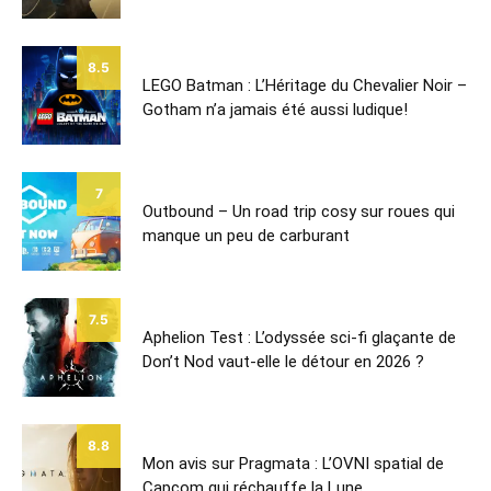
8.5
LEGO Batman : L’Héritage du Chevalier Noir –
Gotham n’a jamais été aussi ludique!
7
Outbound – Un road trip cosy sur roues qui
manque un peu de carburant
7.5
Aphelion Test : L’odyssée sci-fi glaçante de
Don’t Nod vaut-elle le détour en 2026 ?
8.8
Mon avis sur Pragmata : L’OVNI spatial de
Capcom qui réchauffe la Lune