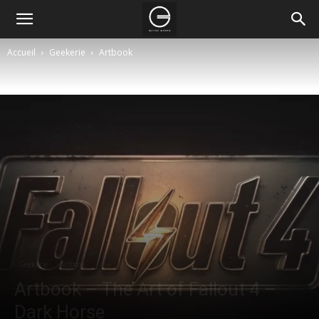
Accueil
Geekerie
Artbook
Geekerie
Artbook
Artbook – The Art of Fallout 4 –
Dark Horse