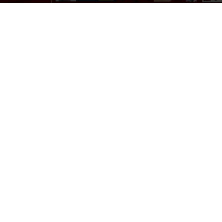
Par
Denny
-
9 janvier 2025
144
0