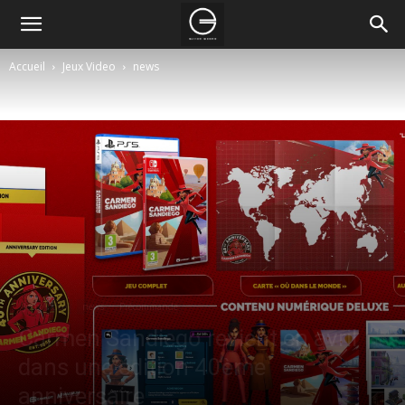
Accueil
Jeux Video
news
Jeux Video
news
Précommande
Carmen Sandiego revient en avril
dans une édition 40ème
anniversaire