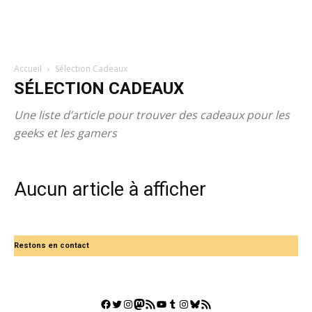
Accueil
Sélection Cadeaux
SÉLECTION CADEAUX
Une liste d’article pour trouver des cadeaux pour les
geeks et les gamers
Aucun article à afficher
Restons en contact
Facebook
Twitter
Instagram
Mastodon
Flux RSS
YouTube
Tumblr
Instagram
Bluesky
GestGame