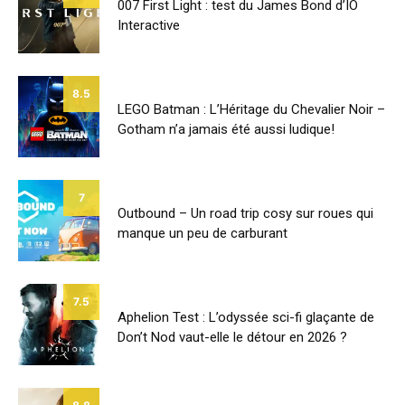
007 First Light : test du James Bond d’IO
Interactive
8.5
LEGO Batman : L’Héritage du Chevalier Noir –
Gotham n’a jamais été aussi ludique!
7
Outbound – Un road trip cosy sur roues qui
manque un peu de carburant
7.5
Aphelion Test : L’odyssée sci-fi glaçante de
Don’t Nod vaut-elle le détour en 2026 ?