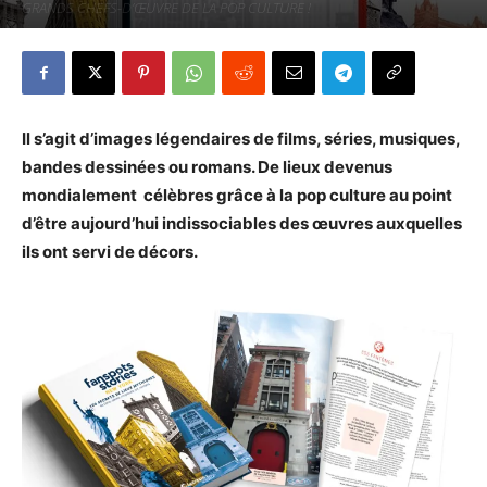
GRANDS CHEFS-D’ŒUVRE DE LA POP CULTURE !
Par
Denny
-
18 octobre 2020
328
0
Il s’agit d’images légendaires de films, séries, musiques,
bandes dessinées ou romans. De lieux devenus
mondialement célèbres grâce à la pop culture au point
d’être aujourd’hui indissociables des œuvres auxquelles
ils ont servi de décors.