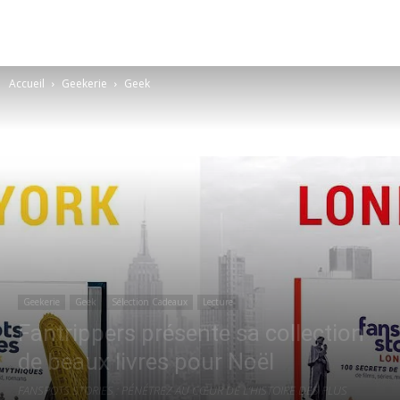
Accueil
Geekerie
Geek
Geekerie
Geek
Sélection Cadeaux
Lecture
Fantrippers présente sa collection
de beaux livres pour Noël
FANSPOTS STORIES : PÉNÉTREZ AU CŒUR DE L’HISTOIRE DES PLUS