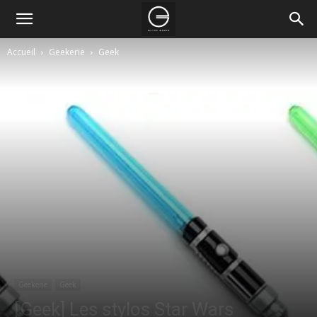
Accueil
Geekerie
Geek
Geekerie
Geek
[Geek] Les stylos Star Wars