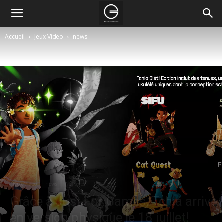
Accueil
Jeux Video
news
Jeux Video
news
Consoles
PS5
Grâce à Just For Games, Tchia arrive
en version physique le 18 juillet!