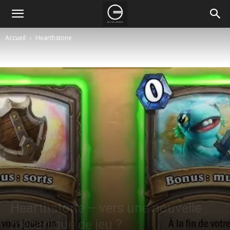
Accueil
Hearthstone
Hearthstone
Hearthstone – vers une nouvelle
mécanique de jeu ?