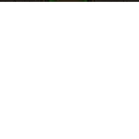
Par
Lordjon
-
10 janvier 2016
526
0