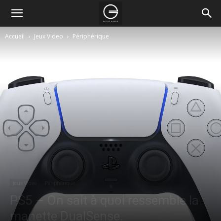
Accueil
Jeux Video
Périphérique
Jeux Video
Périphérique
PS5 – On sait à quoi ressemble la
manette DualSense.