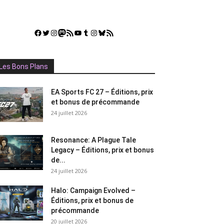
Facebook
Twitter
Instagram
Mastodon
Flux RSS
YouTube
Tumblr
Instagram
Bluesky
GestGame
Les Bons Plans
EA Sports FC 27 – Éditions, prix
et bonus de précommande
24 juillet 2026
Resonance: A Plague Tale
Legacy – Éditions, prix et bonus
de...
24 juillet 2026
Halo: Campaign Evolved –
Éditions, prix et bonus de
précommande
20 juillet 2026