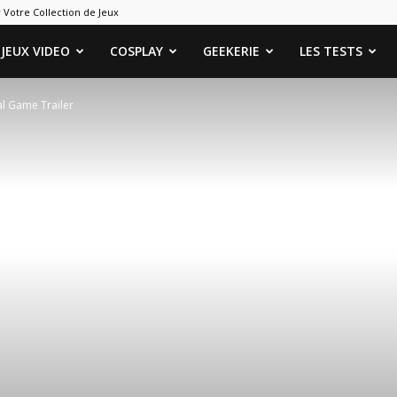
 Votre Collection de Jeux
ames
JEUX VIDEO
COSPLAY
GEEKERIE
LES TESTS
al Game Trailer
eeks