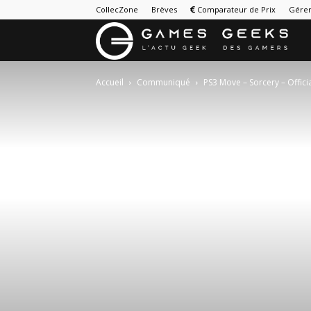
CollecZone
Brèves
Comparateur de Prix
Gérer
G
&
Accueil
Communiqué
PS3 Move – Sorcery – Offici
G