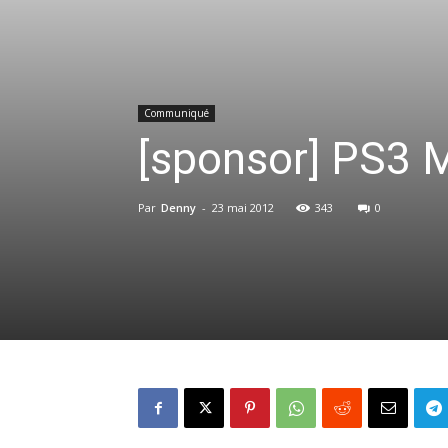
Communiqué
[sponsor] PS3 M
Par
Denny
-
23 mai 2012
343
0