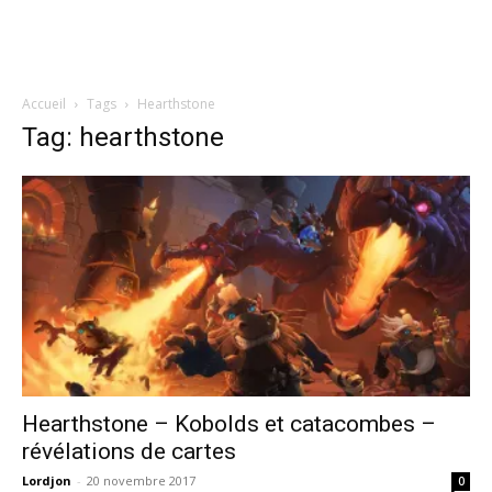
Accueil
Tags
Hearthstone
Tag: hearthstone
Hearthstone – Kobolds et catacombes –
révélations de cartes
Lordjon
-
20 novembre 2017
0