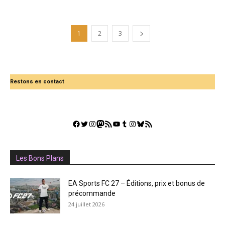
1
2
3
Restons en contact
Facebook
Twitter
Instagram
Mastodon
Flux RSS
YouTube
Tumblr
Instagram
Bluesky
GestGame
Les Bons Plans
EA Sports FC 27 – Éditions, prix et bonus de
précommande
24 juillet 2026