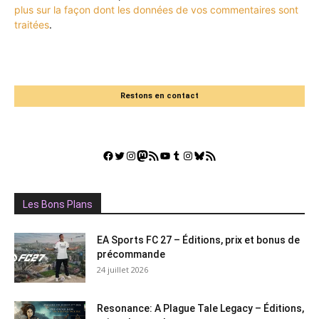
plus sur la façon dont les données de vos commentaires sont
traitées
.
Restons en contact
Facebook
Twitter
Instagram
Mastodon
Flux RSS
YouTube
Tumblr
Instagram
Bluesky
GestGame
Les Bons Plans
EA Sports FC 27 – Éditions, prix et bonus de
précommande
24 juillet 2026
Resonance: A Plague Tale Legacy – Éditions,