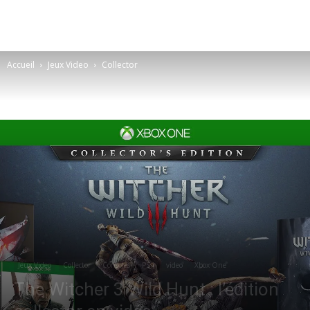
Accueil
Jeux Video
Collector
Jeux Video
Collector
Consoles
PS4
video
Xbox One
The Witcher 3 Wild Hunt : l’édition