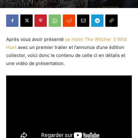
collector en vidéo
Par
Denny
-
6 juin 2014
872
1
Après vous avoir présenté
ce matin The Witcher 3 Wild
Hunt
avec un premier trailer et l’annonce d’une édition
collector, voici donc le contenu de celle ci en détails et
une vidéo de présentation.