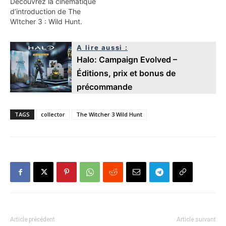
Découvrez la cinématique
d’introduction de The
WItcher 3 : Wild Hunt.
A lire aussi :
Halo: Campaign Evolved –
Éditions, prix et bonus de
précommande
TAGS
collector
The Witcher 3 Wild Hunt
Article précédent
Article suivant