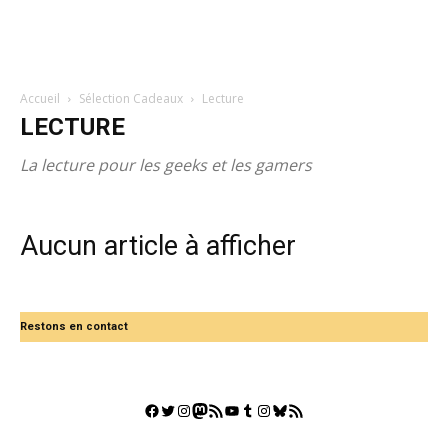
Accueil
Sélection Cadeaux
Lecture
LECTURE
La lecture pour les geeks et les gamers
Aucun article à afficher
Restons en contact
Facebook
Twitter
Instagram
Mastodon
Flux RSS
YouTube
Tumblr
Instagram
Bluesky
GestGame