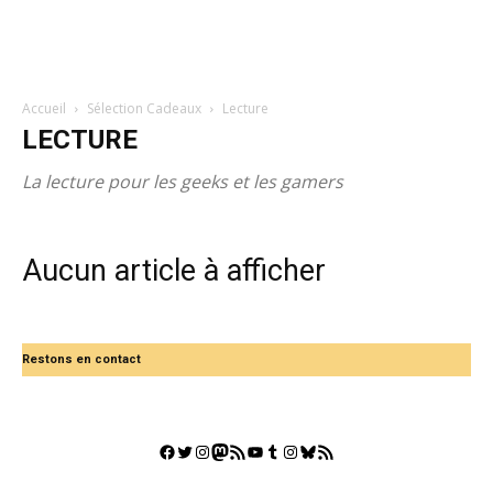
Accueil
Sélection Cadeaux
Lecture
LECTURE
La lecture pour les geeks et les gamers
Aucun article à afficher
Restons en contact
Facebook
Twitter
Instagram
Mastodon
Flux RSS
YouTube
Tumblr
Instagram
Bluesky
GestGame