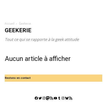
Accueil
Geekerie
GEEKERIE
Tout ce qui se rapporte à la geek attitude
Aucun article à afficher
Restons en contact
Facebook
Twitter
Instagram
Mastodon
Flux RSS
YouTube
Tumblr
Instagram
Bluesky
GestGame