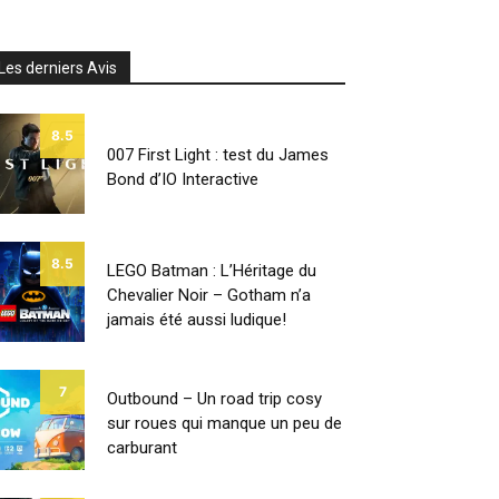
Les derniers Avis
8.5
007 First Light : test du James
Bond d’IO Interactive
8.5
LEGO Batman : L’Héritage du
Chevalier Noir – Gotham n’a
jamais été aussi ludique!
7
Outbound – Un road trip cosy
sur roues qui manque un peu de
carburant