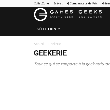
CollecZone
Brèves
Comparateur de Prix
Gérer
G
&
SÉLECTION
G
Accueil
Geekerie
GEEKERIE
Tout ce qui se rapporte à la geek attitude