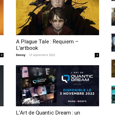
A Plague Tale : Requiem –
L’artbook
Denny
-
13 septembre 2022
0
2
L’Art de Quantic Dream : un