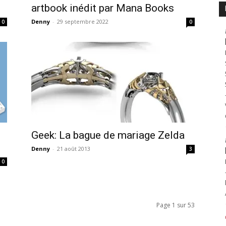
artbook inédit par Mana Books
Denny
-
29 septembre 2022
0
0
Geek: La bague de mariage Zelda
Denny
-
21 août 2013
3
0
Page 1 sur 53