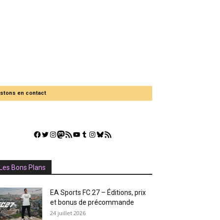
stons en contact
Facebook
Twitter
Instagram
Mastodon
Flux RSS
YouTube
Tumblr
Instagram
Bluesky
GestGame
Les Bons Plans
EA Sports FC 27 – Éditions, prix
et bonus de précommande
24 juillet 2026