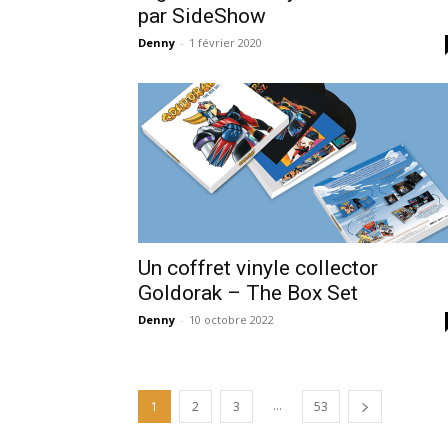
par SideShow
Denny
-
1 février 2020
Un coffret vinyle collector
Goldorak – The Box Set
Denny
-
10 octobre 2022
...
1
2
3
53