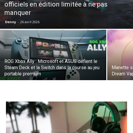
officiels en édition limitée à ne pas
manquer
Denny
-
26 avril 2026
ROG Xbox Ally : Microsoft et ASUS défient le
Steam Deck et la Switch dans la course au jeu
Manette sa
portable premium
Dream Vapo