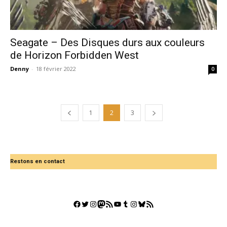
Seagate – Des Disques durs aux couleurs
de Horizon Forbidden West
Denny
-
18 février 2022
0
1
2
3
Restons en contact
Facebook
Twitter
Instagram
Mastodon
Flux RSS
YouTube
Tumblr
Instagram
Bluesky
GestGame