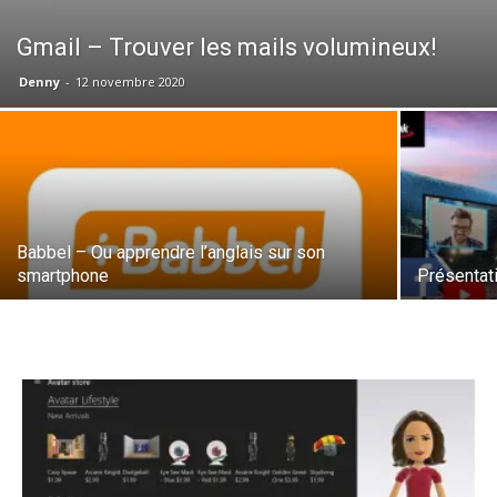
Gmail – Trouver les mails volumineux!
Denny
-
12 novembre 2020
Babbel – Ou apprendre l’anglais sur son
smartphone
Présentat