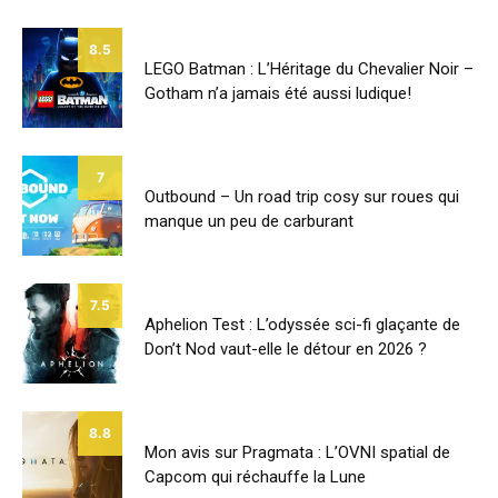
8.5
LEGO Batman : L’Héritage du Chevalier Noir –
Gotham n’a jamais été aussi ludique!
7
Outbound – Un road trip cosy sur roues qui
manque un peu de carburant
7.5
Aphelion Test : L’odyssée sci-fi glaçante de
Don’t Nod vaut-elle le détour en 2026 ?
8.8
Mon avis sur Pragmata : L’OVNI spatial de
Capcom qui réchauffe la Lune