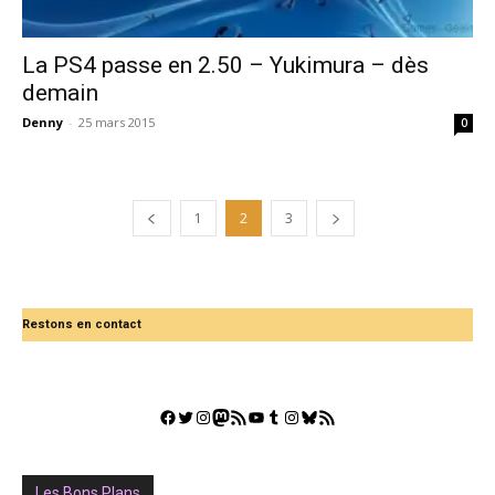
La PS4 passe en 2.50 – Yukimura – dès
demain
Denny
-
25 mars 2015
0
1
2
3
Restons en contact
Facebook
Twitter
Instagram
Mastodon
Flux RSS
YouTube
Tumblr
Instagram
Bluesky
GestGame
Les Bons Plans