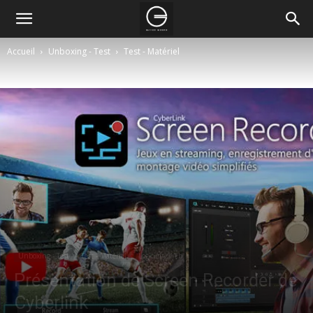
Accueil
Unboxing - Test
Test - Matériel
Unboxing - Test
Test - Matériel
Logiciel / Web
Présentation de Screen Recorder de
Cyberlink