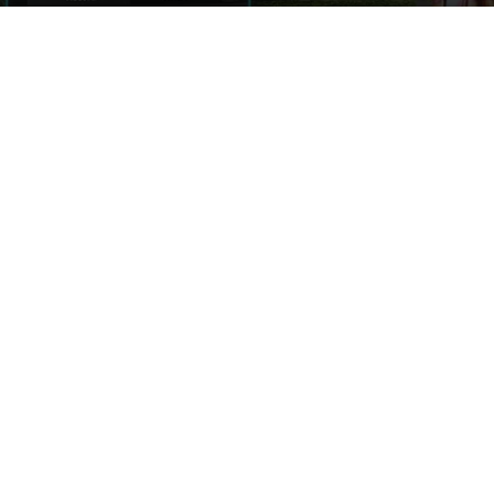
Par
Denny
-
30 décembre 2018
290
1