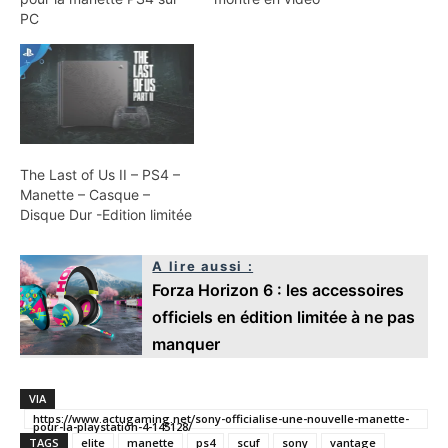
PC
The Last of Us II – PS4 –
Manette – Casque –
Disque Dur -Edition limitée
A lire aussi :
Forza Horizon 6 : les accessoires
officiels en édition limitée à ne pas
manquer
VIA
https://www.actugaming.net/sony-officialise-une-nouvelle-manette-
pour-la-playstation-4-145128/
TAGS
elite
manette
ps4
scuf
sony
vantage