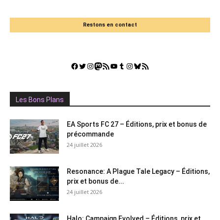
Restons en contact
Facebook
Twitter
Instagram
Mastodon
Flux RSS
YouTube
Tumblr
Instagram
Bluesky
GestGame
Les Bons Plans
EA Sports FC 27 – Éditions, prix et bonus de
précommande
24 juillet 2026
Resonance: A Plague Tale Legacy – Éditions,
prix et bonus de...
24 juillet 2026
Halo: Campaign Evolved – Éditions, prix et